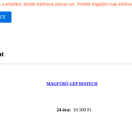
terméket, kérjük telefonon jelezze ezt. Termék foglalást csak telefono
ET
ht
MAGFÚRÓ GÉP DIATECH
24 óra:
10.500
Ft