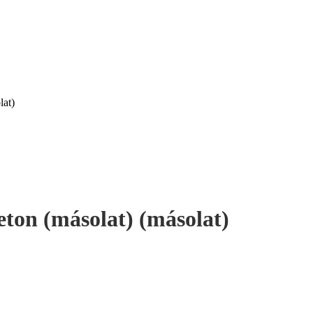
lat)
on (másolat) (másolat)