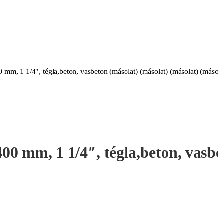
1 1/4″, tégla,beton, vasbeton (másolat) (másolat) (másolat) (máso
m, 1 1/4″, tégla,beton, vasbet