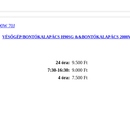
VÉSŐGÉP/BONTÓKALAPÁCS H90SG &&BONTÓKALAPÁCS 2000W
24 óra:
9.500
Ft
7:30-16:30:
9.000
Ft
4 óra:
7.500
Ft