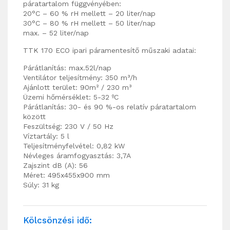
páratartalom függvényében:
20°C – 60 % rH mellett – 20 liter/nap
30°C – 80 % rH mellett – 50 liter/nap
max. – 52 liter/nap
TTK 170 ECO ipari páramentesítő műszaki adatai:
Párátlanítás: max.52l/nap
Ventilátor teljesítmény: 350 m³/h
Ajánlott terület: 90m² / 230 m³
Üzemi hőmérséklet: 5-32 ºC
Párátlanítás: 30- és 90 %-os relatív páratartalom
között
Feszültség: 230 V / 50 Hz
Víztartály: 5 l
Teljesítményfelvétel: 0,82 kW
Névleges áramfogyasztás: 3,7A
Zajszint dB (A): 56
Méret: 495x455x900 mm
Súly: 31 kg
Kölcsönzési idő: