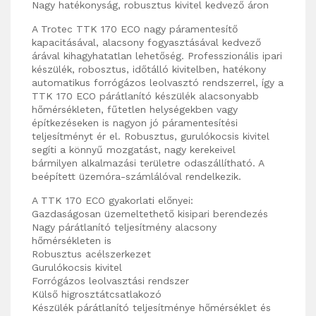
Nagy hatékonyság, robusztus kivitel kedvező áron
A Trotec TTK 170 ECO nagy páramentesítő
kapacitásával, alacsony fogyasztásával kedvező
árával kihagyhatatlan lehetőség. Professzionális ipari
készülék, robosztus, időtálló kivitelben, hatékony
automatikus forrógázos leolvasztó rendszerrel, így a
TTK 170 ECO párátlanító készülék alacsonyabb
hőmérsékleten, fűtetlen helységekben vagy
építkezéseken is nagyon jó páramentesítési
teljesítményt ér el. Robusztus, gurulókocsis kivitel
segíti a könnyű mozgatást, nagy kerekeivel
bármilyen alkalmazási területre odaszállítható. A
beépített üzemóra-számlálóval rendelkezik.
A TTK 170 ECO gyakorlati előnyei:
Gazdaságosan üzemeltethető kisipari berendezés
Nagy párátlanító teljesítmény alacsony
hőmérsékleten is
Robusztus acélszerkezet
Gurulókocsis kivitel
Forrógázos leolvasztási rendszer
Külső higrosztátcsatlakozó​
Készülék párátlanító teljesítménye hőmérséklet és