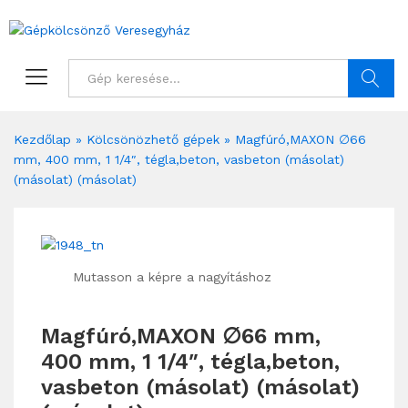
Keresés
Kezdőlap
»
Kölcsönözhető gépek
»
Magfúró,MAXON ∅66
mm, 400 mm, 1 1/4″, tégla,beton, vasbeton (másolat)
(másolat) (másolat)
Mutasson a képre a nagyításhoz
Magfúró,MAXON ∅66 mm,
400 mm, 1 1/4″, tégla,beton,
vasbeton (másolat) (másolat)