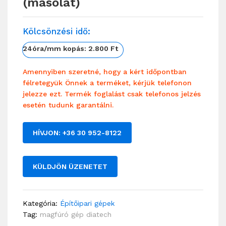
(másolat)
Kölcsönzési idő:
24óra/mm kopás: 2.800 Ft
Amennyiben szeretné, hogy a kért időpontban
félretegyük Önnek a terméket, kérjük telefonon
jelezze ezt. Termék foglalást csak telefonos jelzés
esetén tudunk garantálni.
HÍVJON: +36 30 952-8122
KÜLDJÖN ÜZENETET
Kategória:
Építőipari gépek
Tag:
magfúró gép diatech