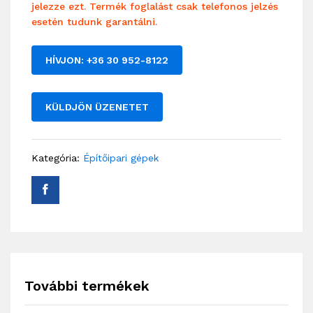
jelezze ezt. Termék foglalást csak telefonos jelzés
esetén tudunk garantálni.
HÍVJON: +36 30 952-8122
KÜLDJÖN ÜZENETET
Kategória:
Építőipari gépek
További termékek