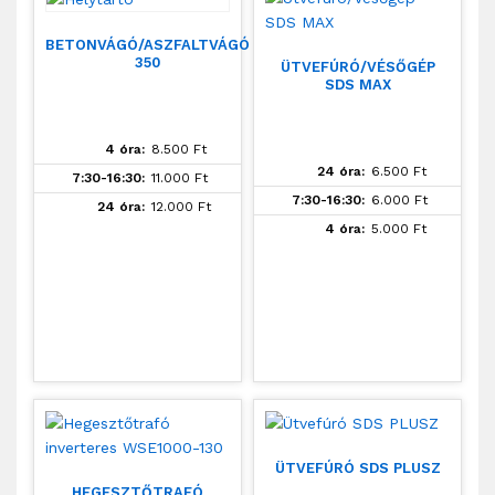
BETONVÁGÓ/ASZFALTVÁGÓ
350
ÜTVEFÚRÓ/VÉSŐGÉP
SDS MAX
4 óra:
8.500
Ft
24 óra:
6.500
Ft
7:30-16:30:
11.000
Ft
7:30-16:30:
6.000
Ft
24 óra:
12.000
Ft
4 óra:
5.000
Ft
ÜTVEFÚRÓ SDS PLUSZ
HEGESZTŐTRAFÓ