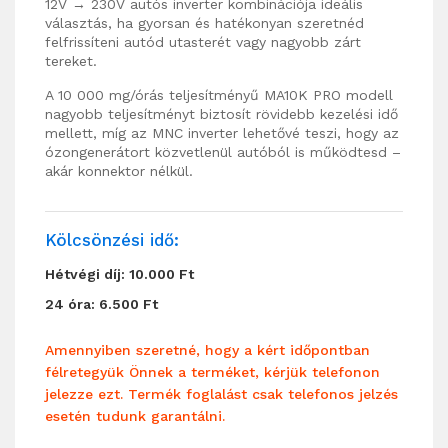
12V → 230V autós inverter kombinációja ideális
választás, ha gyorsan és hatékonyan szeretnéd
felfrissíteni autód utasterét vagy nagyobb zárt
tereket.
A 10 000 mg/órás teljesítményű MA10K PRO modell
nagyobb teljesítményt biztosít rövidebb kezelési idő
mellett, míg az MNC inverter lehetővé teszi, hogy az
ózongenerátort közvetlenül autóból is működtesd –
akár konnektor nélkül.
Kölcsönzési idő:
Hétvégi díj: 10.000 Ft
24 óra: 6.500 Ft
Amennyiben szeretné, hogy a kért időpontban
félretegyük Önnek a terméket, kérjük telefonon
jelezze ezt. Termék foglalást csak telefonos jelzés
esetén tudunk garantálni.