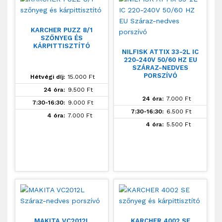
KARCHER PUZZ 8/1
SZŐNYEG ÉS
KÁRPITTISZTÍTÓ
NILFISK ATTIX 33-2L IC
220-240V 50/60 HZ EU
SZÁRAZ-NEDVES
PORSZÍVÓ
Hétvégi díj:
15.000
Ft
24 óra:
9.500
Ft
24 óra:
7.000
Ft
7:30-16:30:
9.000
Ft
7:30-16:30:
6.500
Ft
4 óra:
7.000
Ft
4 óra:
5.500
Ft
MAKITA VC2012L
KARCHER 4002 SE