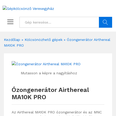
Keresés
Kezdőlap
»
Kölcsönözhető gépek
»
Ózongenerátor Airthereal
MA10K PRO
Mutasson a képre a nagyításhoz
Ózongenerátor Airthereal
MA10K PRO
Az Airthereal MA10K PRO ózongenerátor és az MNC