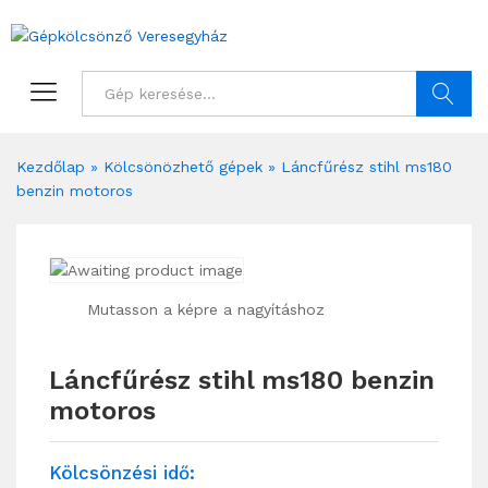
Keresés
Kezdőlap
»
Kölcsönözhető gépek
»
Láncfűrész stihl ms180
benzin motoros
Mutasson a képre a nagyításhoz
Láncfűrész stihl ms180 benzin
motoros
Kölcsönzési idő: