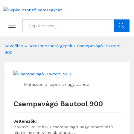
Keresés
Kezdőlap
»
Kölcsönözhető gépek
»
Csempevágó Bautool
900
Mutasson a képre a nagyításhoz
Csempevágó Bautool 900
Jellemzők:
Bautool NL251900 csempevágó nagy teherbírású
alumínium öntvény alaplappal.