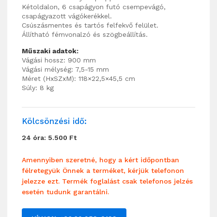
Kétoldalon, 6 csapágyon futó csempevágó,
csapágyazott vágókerékkel.
Csúszásmentes és tartós felfekvő felület.
Állítható fémvonalzó és szögbeállítás.
Műszaki adatok:
Vágási hossz: 900 mm
Vágási mélység: 7,5-15 mm
Méret (HxSZxM): 118×22,5×45,5 cm
Súly: 8 kg
Kölcsönzési idő:
24 óra: 5.500 Ft
Amennyiben szeretné, hogy a kért időpontban
félretegyük Önnek a terméket, kérjük telefonon
jelezze ezt. Termék foglalást csak telefonos jelzés
esetén tudunk garantálni.